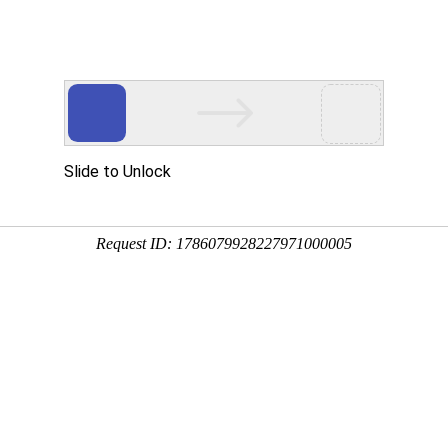
关于我们
服务指南
维修资讯
二手回收
一键申请,帮你解决大麻烦